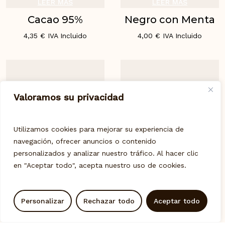
LEER MÁS
LEER MÁS
Cacao 95%
Negro con Menta
4,35
€
IVA Incluido
4,00
€
IVA Incluido
Valoramos su privacidad
Utilizamos cookies para mejorar su experiencia de
navegación, ofrecer anuncios o contenido
personalizados y analizar nuestro tráfico. Al hacer clic
LEER MÁS
LEER MÁS
en "Aceptar todo", acepta nuestro uso de cookies.
Negro con
Cacao 85%
Almendra
4,10
€
IVA Incluido
Personalizar
Rechazar todo
Aceptar todo
4,00
€
IVA Incluido